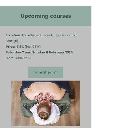
Upcoming courses
Location:
Lotus Relaxatiecentrum, Lauwe (bij
Kortrijk)
Price:
515€ (incl BTW)
Saturday 7 and Sunday 8 February 2026
from 12:00-17:00
Schrijf je in