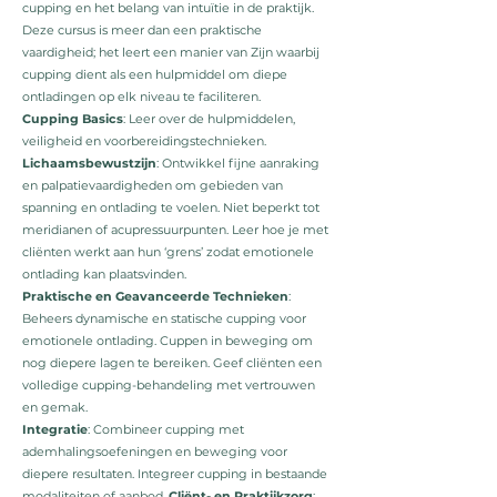
cupping en het belang van intuïtie in de praktijk.
Deze cursus is meer dan een praktische
vaardigheid; het leert een manier van Zijn waarbij
cupping dient als een hulpmiddel om diepe
ontladingen op elk niveau te faciliteren.
Cupping Basics
: Leer over de hulpmiddelen,
veiligheid en voorbereidingstechnieken.
Lichaamsbewustzijn
: Ontwikkel fijne aanraking
en palpatievaardigheden om gebieden van
spanning en ontlading te voelen. Niet beperkt tot
meridianen of acupressuurpunten. Leer hoe je met
cliënten werkt aan hun ‘grens’ zodat emotionele
ontlading kan plaatsvinden.
Praktische en Geavanceerde Technieken
:
Beheers dynamische en statische cupping voor
emotionele ontlading. Cuppen in beweging om
nog diepere lagen te bereiken. Geef cliënten een
volledige cupping-behandeling met vertrouwen
en gemak.
Integratie
: Combineer cupping met
ademhalingsoefeningen en beweging voor
diepere resultaten. Integreer cupping in bestaande
modaliteiten of aanbod.
Cliënt- en Praktijkzorg
: